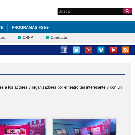
Search this site
Formulario de
búsqueda
TE
PROGRAMAS FSE+
tes
CRFP
Contacto
 a los actores y organizadores por el teatro tan interesante y con un