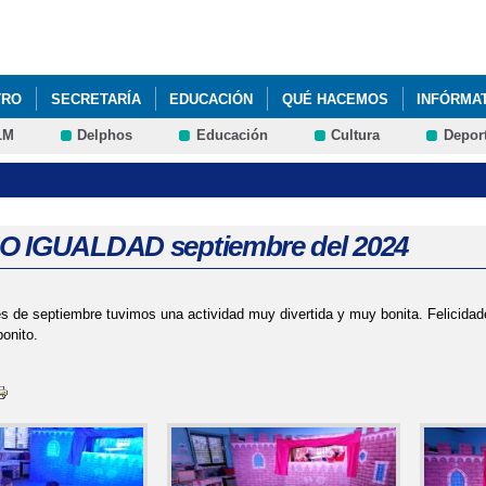
Pasar al
contenido
principal
TRO
SECRETARÍA
EDUCACIÓN
QUÉ HACEMOS
INFÓRMA
LM
Delphos
Educación
Cultura
Depor
 IGUALDAD septiembre del 2024
 de septiembre tuvimos una actividad muy divertida y muy bonita. Felicidades
bonito.