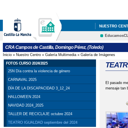
NUESTRO CEN
EducamosC
CRA Campos de Castilla, Domingo Pérez, (Toledo)
Inicio
»
Nuestro Centro
»
Galería Multimedia
»
Galería de Imágenes
Se encuentra usted aquí
TEATRO
FOTOS CURSO 2024/2025
25N Día contra la violencia de género
CARNAVAL 2025
El pasado mes
mensaje tan 
DÍA DE LA DISCAPACIDAD 3_12_24
HALLOWEEN 2024
NAVIDAD 2024_2025
TALLER DE RECICLAJE octubre 2024
TEATRO IGUALDAD septiembre del 2024